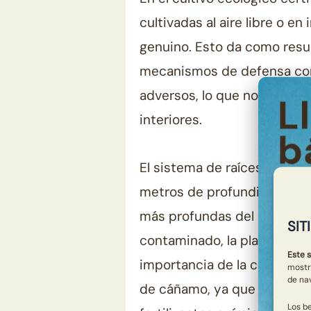
cultivadas al aire libre o e
genuino. Esto da como resu
mecanismos de defensa con
adversos, lo que no sería pos
interiores.
El sistema de raíces del c
metros de profundidad para
más profundas del suelo. Si
SIT
contaminado, la planta abso
Este s
importancia de la certificac
mostr
de na
de cáñamo, ya que el cultivo
Los b