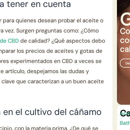
a tener en cuenta
r para quienes desean probar el aceite o
Co
ra vez. Surgen preguntas como: ¿Cómo
co
 de CBD
de calidad? ¿Qué aspectos debo
ca
parar los precios de aceites y gotas de
ores experimentados en CBD a veces se
De
e artículo, despejamos las dudas y
 clave que caracterizan a un buen aceite
 en el cultivo del cáñamo
Ca
Ace
Bat
pio, con la materia prima. ¿De qué se