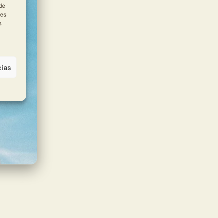
de
des
s
cias