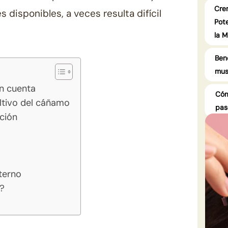
Cre
 disponibles, a veces resulta difícil
Pote
la M
Ben
mus
en cuenta
Cóm
ultivo del cáñamo
pas
ción
terno
n?