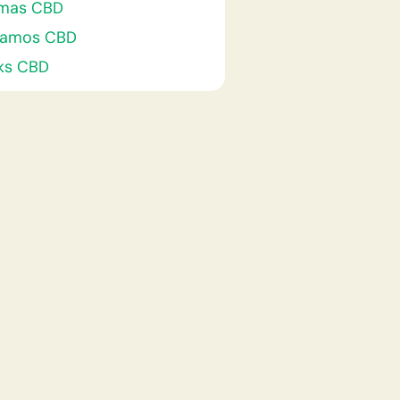
mas CBD
samos CBD
ks CBD