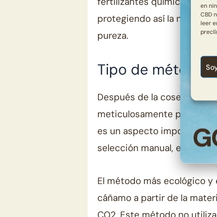
fertilizantes químicos perju
en ni
CBD n
protegiendo así la naturale
leer 
preclí
pureza.
Tipo de método d
So
Después de la cosecha, las
meticulosamente para obten
es un aspecto importante, ya
selección manual, en la pur
El método más ecológico y 
cáñamo a partir de la mater
CO2. Este método no utiliza