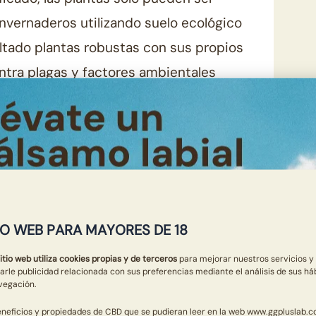
n invernaderos utilizando suelo ecológico
ltado plantas robustas con sus propios
tra plagas y factores ambientales
ible en el cultivo en suelos artificiales en
áñamo es profundo, alcanzando hasta dos
 obtener agua y nutrientes de las capas
n embargo, si el suelo está previamente
IO WEB PARA MAYORES DE 18
rbe estas impurezas. Esto destaca la
itio web utiliza cookies propias y de terceros
para mejorar nuestros servicios y
ión ecológica, especialmente en el cultivo
arle publicidad relacionada con sus preferencias mediante el análisis de sus há
vegación.
 ecológico no utiliza pesticidas ni
eneficios y propiedades de CBD que se pudieran leer en la web www.ggpluslab.c