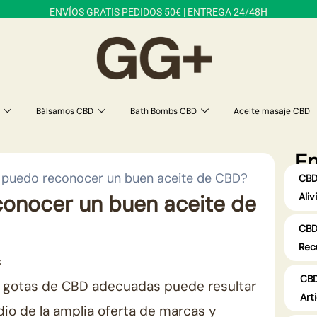
ENVÍOS GRATIS PEDIDOS 50€ | ENTREGA 24/48H
Bálsamos CBD
Bath Bombs CBD
Aceite masaje CBD
En
puedo reconocer un buen aceite de CBD?
CBD
Aliv
onocer un buen aceite de
CBD
Rec
s
CBD
s gotas de CBD adecuadas puede resultar
Art
io de la amplia oferta de marcas y