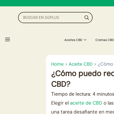
Ir
al
Búsqueda
de
contenido
productos
Aceites CBD
Cremas CBD
Home
>
Aceite CBD
>
¿Cómo 
¿Cómo puedo rec
CBD?
Tiempo de lectura:
4
minuto
Elegir el
aceite de CBD
o la
una tarea desafiante en med