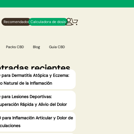
Recomendador
Calculadora de dosis
Packs CBD
Blog
Guia CBD
tradas recientes
 para Dermatitis Atópica y Eczema:
io Natural de la Inflamación
 para Lesiones Deportivas:
uperación Rápida y Alivio del Dolor
 para Inflamación Articular y Dolor de
iculaciones