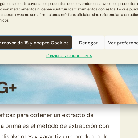
diciales para el medio ambiente,
ngún caso se atribuyen a los productos que se venden en la web. Los productos 
o son medicamentos ni deben sustituir los tratamientos con estos. Lo que pue
za y garantizando productos de la más alta
en nuestra web no son afirmaciones médicas oficiales sino referencias a estudio
nicos.
e extracción
y mayor de 18 y acepto Cookies
Denegar
Ver preferen
TÉRMINOS Y CONDICIONES
 hojas de cannabis se secan y procesan
er un extracto. El método de extracción
 que influye, de manera similar a la
eza del producto.
eficaz para obtener un extracto de
ia prima es el método de extracción con
 disolventes y garantiza un producto de