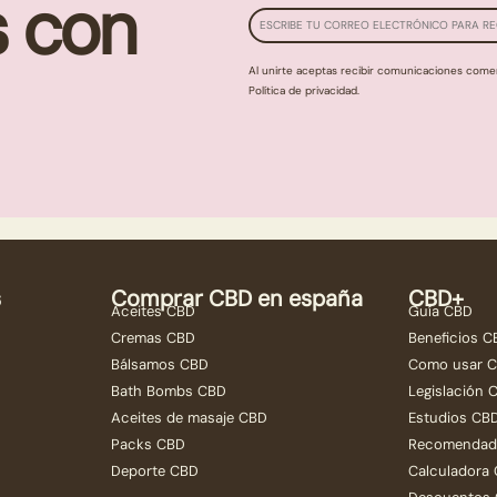
s con
Al unirte aceptas recibir comunicaciones come
Política de privacidad.
s
Comprar CBD en españa
CBD+
Aceites CBD
Guía CBD
Cremas CBD
Beneficios 
Bálsamos CBD
Como usar 
Bath Bombs CBD
Legislación 
Aceites de masaje CBD
Estudios CB
Packs CBD
Recomendad
Deporte CBD
Calculadora