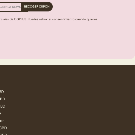
rciales de GGPLUS. Puedes retirar el consentimiento cuando quieras.
CBD
CBD
CBD
D
or
 CBD