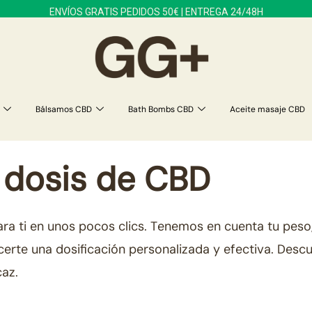
ENVÍOS GRATIS PEDIDOS 50€ | ENTREGA 24/48H
Bálsamos CBD
Bath Bombs CBD
Aceite masaje CBD
 dosis de CBD
ra ti en unos pocos clics. Tenemos en cuenta tu peso,
certe una dosificación personalizada y efectiva. Des
caz.