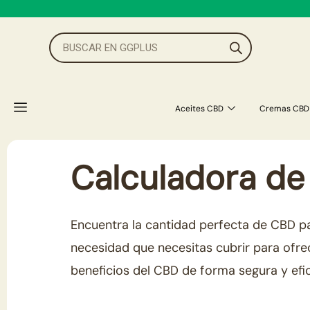
Ir
al
Búsqueda
de
contenido
productos
Aceites CBD
Cremas CBD
Calculadora de
Encuentra la cantidad perfecta de CBD pa
necesidad que necesitas cubrir para ofre
beneficios del CBD de forma segura y efi