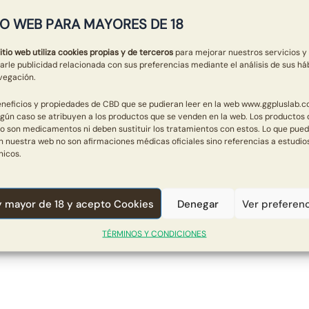
IO WEB PARA MAYORES DE 18
itio web utiliza cookies propias y de terceros
para mejorar nuestros servicios y
arle publicidad relacionada con sus preferencias mediante el análisis de sus há
vegación.
eneficios y propiedades de CBD que se pudieran leer en la web www.ggpluslab.c
ngún caso se atribuyen a los productos que se venden en la web. Los productos 
o son medicamentos ni deben sustituir los tratamientos con estos. Lo que pue
en nuestra web no son afirmaciones médicas oficiales sino referencias a estudio
nicos.
y mayor de 18 y acepto Cookies
Denegar
Ver preferen
TÉRMINOS Y CONDICIONES