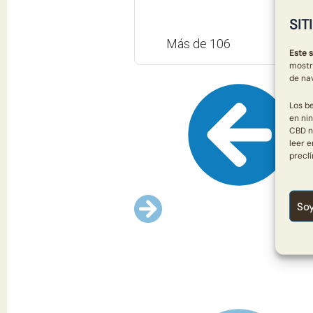
SIT
Más de 106
Este s
mostr
de na
Los b
en ni
CBD n
leer 
preclí
So