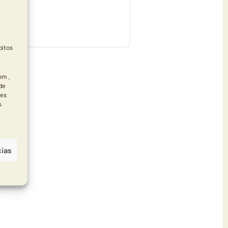
bitos
om ,
de
des
s
cias