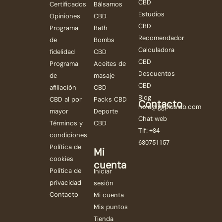
CBD
Certificados
Bálsamos
Estudios
Opiniones
CBD
CBD
Programa
Bath
Recomendador
de
Bombs
Calculadora
fidelidad
CBD
CBD
Programa
Aceites de
Descuentos
de
masaje
CBD
afiliación
CBD
Blog
CBD al por
Packs CBD
Contacto
hola@ggpluslab.com
mayor
Deporte
Chat web
Términos y
CBD
Tlf: +34
condiciones
630751157
Política de
Mi
cookies
cuenta
Política de
Iniciar
privacidad
sesión
Contacto
Mi cuenta
Mis puntos
Tienda