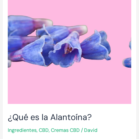
la
Alantoína?
¿Qué es la Alantoína?
Ingredientes
,
CBD
,
Cremas CBD
/
David