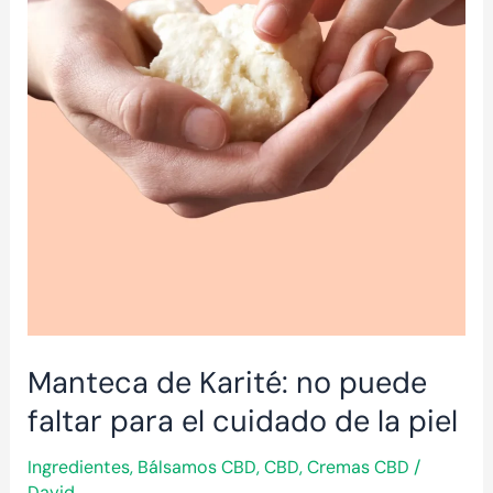
no
puede
faltar
para
el
cuidado
de
la
piel
Manteca de Karité: no puede
faltar para el cuidado de la piel
Ingredientes
,
Bálsamos CBD
,
CBD
,
Cremas CBD
/
David