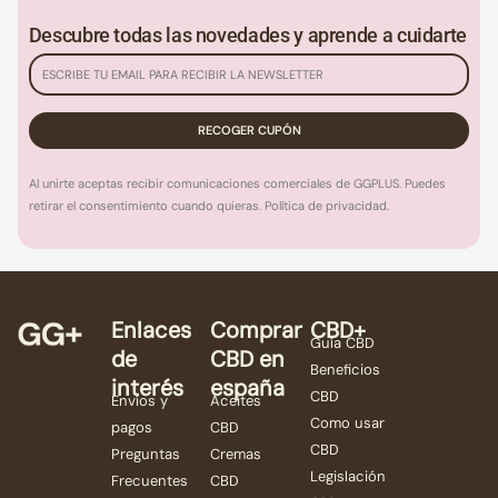
Descubre todas las novedades y aprende a cuidarte
Al unirte aceptas recibir comunicaciones comerciales de GGPLUS. Puedes
retirar el consentimiento cuando quieras. Política de privacidad.
Enlaces
Comprar
CBD+
Guía CBD
de
CBD en
Beneficios
interés
españa
CBD
Envíos y
Aceites
Como usar
pagos
CBD
CBD
Preguntas
Cremas
Legislación
Frecuentes
CBD