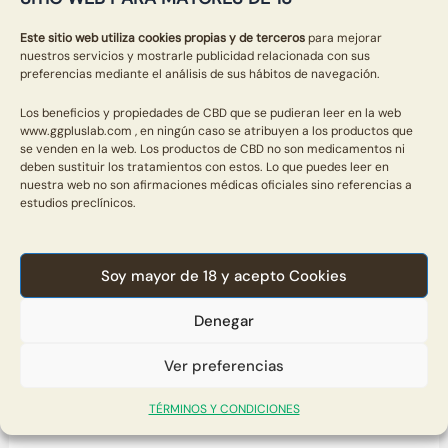
Este sitio web utiliza cookies propias y de terceros
para mejorar
nuestros servicios y mostrarle publicidad relacionada con sus
×
preferencias mediante el análisis de sus hábitos de navegación.
Los beneficios y propiedades de CBD que se pudieran leer en la web
www.ggpluslab.com , en ningún caso se atribuyen a los productos que
se venden en la web. Los productos de CBD no son medicamentos ni
deben sustituir los tratamientos con estos. Lo que puedes leer en
nuestra web no son afirmaciones médicas oficiales sino referencias a
estudios preclínicos.
Soy mayor de 18 y acepto Cookies
¿Qué es el CBG?
Denegar
CBD
,
Aceite CBD
,
Animales
,
Bálsamos CBD
,
Bath
Bombs
,
Cremas CBD
,
GUIA CBD
,
Ingredientes
/
David
Ver preferencias
El CBG, o cannabigerol, es un cannabinoide menos
TÉRMINOS Y CONDICIONES
conocido pero con un potencial prometedor. En esta