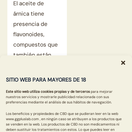
El aceite de
árnica tiene
presencia de
flavonoides,
compuestos que
también están
presentes en
muchas plantas y
SITIO WEB PARA MAYORES DE 18
frutas. Estos
Este sitio web utiliza cookies propias y de terceros
para mejorar
flavonoides
nuestros servicios y mostrarle publicidad relacionada con sus
×
preferencias mediante el análisis de sus hábitos de navegación.
poseen
Los beneficios y propiedades de CBD que se pudieran leer en la web
capacidades
www.ggpluslab.com , en ningún caso se atribuyen a los productos que
se venden en la web. Los productos de CBD no son medicamentos ni
antioxidantes que
deben sustituir los tratamientos con estos. Lo que puedes leer en