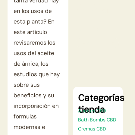
tanta verdad hay
Cosmética
en los usos de
con
esta planta? En
calma
este artículo
revisaremos los
Descubrir productos
usos del aceite
de árnica, los
estudios que hay
sobre sus
beneficios y su
Categorías
incorporación en
tienda
Aceites CBD
formulas
Bath Bombs CBD
modernas e
Cremas CBD