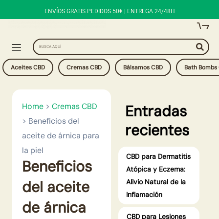
Ir
ENVÍOS GRATIS PEDIDOS 50€ | ENTREGA 24/48H
al
contenido
Search
Aceites CBD
Cremas CBD
Bálsamos CBD
Bath Bombs
Home
>
Cremas CBD
Entradas
>
Beneficios del
recientes
aceite de árnica para
la piel
CBD para Dermatitis
Beneficios
Atópica y Eczema:
del aceite
Alivio Natural de la
Inflamación
de árnica
CBD para Lesiones