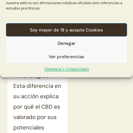
más con los
nuestra web no son afirmaciones médicas oficiales sino referencias a
estudios preclínicos.
receptores CB2,
que están
Soy mayor de 18 y acepto Cookies
presentes en los
Denegar
tejidos
periféricos y el
Ver preferencias
sistema
TÉRMINOS Y CONDICIONES
inmunológico.
Esta diferencia en
su acción explica
por qué el CBD es
valorado por sus
potenciales