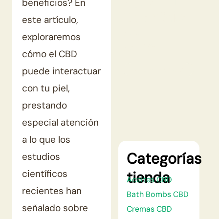
beneficios? En
Cosmética
este artículo,
con
exploraremos
calma
cómo el CBD
puede interactuar
Descubrir productos
con tu piel,
prestando
especial atención
a lo que los
Categorías
estudios
científicos
tienda
Aceites CBD
recientes han
Bath Bombs CBD
señalado sobre
Cremas CBD