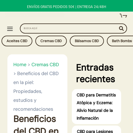
Ir
ENVÍOS GRATIS PEDIDOS 50€ | ENTREGA 24/48H
al
contenido
Search
Aceites CBD
Cremas CBD
Bálsamos CBD
Bath Bombs
Home
>
Cremas CBD
Entradas
>
Beneficios del CBD
recientes
en la piel:
Propiedades,
CBD para Dermatitis
estudios y
Atópica y Eczema:
recomendaciones
Alivio Natural de la
Beneficios
Inflamación
del CBD en
CBD para Lesiones