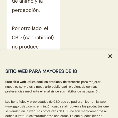
de ánimo y la
percepción.
Por otro lado, el
CBD (cannabidiol)
no produce
ningún efecto
psicoactivo. En
SITIO WEB PARA MAYORES DE 18
lugar de
Este sitio web utiliza cookies propias y de terceros
para mejorar
interactuar
nuestros servicios y mostrarle publicidad relacionada con sus
×
preferencias mediante el análisis de sus hábitos de navegación.
fuertemente con
los receptores
Los beneficios y propiedades de CBD que se pudieran leer en la web
www.ggpluslab.com , en ningún caso se atribuyen a los productos que
CB1, se asocia
se venden en la web. Los productos de CBD no son medicamentos ni
deben sustituir los tratamientos con estos. Lo que puedes leer en